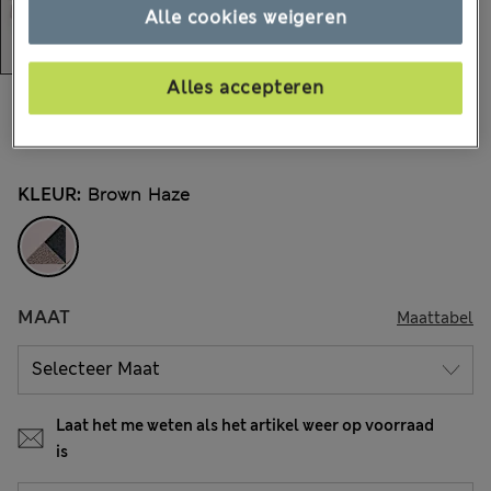
Alle cookies weigeren
Alles accepteren
€23,00
Alle prijzen zijn inclusief btw en invoerrechten
8 Beoordelingen
KLEUR:
Brown Haze
MAAT
Maattabel
Laat het me weten als het artikel weer op voorraad
is