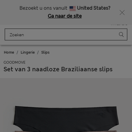
Alle belastingen betaald
Zin in 15% korting? Dat en meer exclusieve beloningen krijgt u wanneer u zich aanmeldt voor Sparks
Bezoekt u ons vanuit
United States?
Ga naar de site
Menu
Aanmelden
Opgeslagen
Winkelmand
Home
Lingerie
Slips
GOODMOVE
Set van 3 naadloze Braziliaanse slips