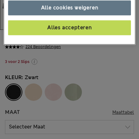
Alle cookies weigeren
Alles accepteren
€23,00
Alle prijzen zijn inclusief btw en invoerrechten
224 Beoordelingen
3 voor 2 Slips
KLEUR:
Zwart
MAAT
Maattabel