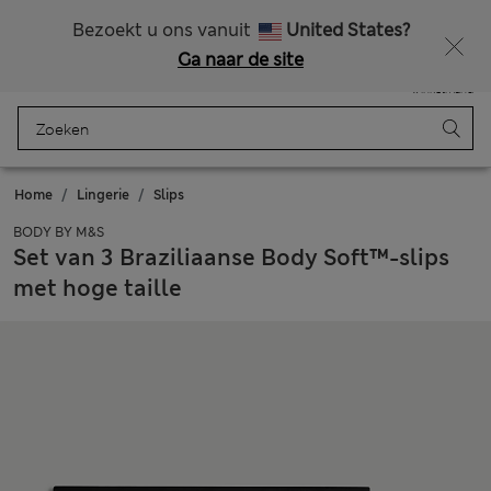
Alle belastingen betaald
Bezoekt u ons vanuit
United States?
Ga naar de site
Menu
Aanmelden
Opgeslagen
Winkelmand
Home
Lingerie
Slips
BODY BY M&S
Set van 3 Braziliaanse Body Soft™-slips
met hoge taille