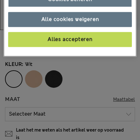
Alle cookies weigeren
€20,00
Alle prijzen zijn inclusief btw en invoerrechten
Alles accepteren
193 Beoordelingen
KLEUR:
Wit
MAAT
Maattabel
Laat het me weten als het artikel weer op voorraad
is