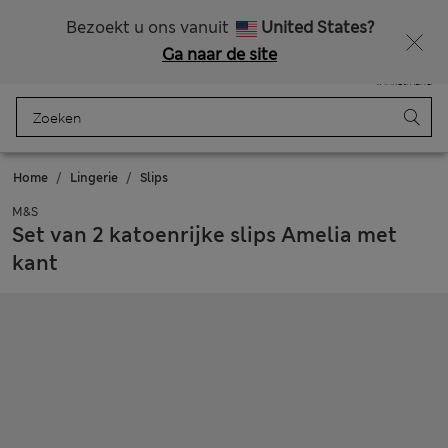
Alle belastingen betaald
Zin in 15% korting? Dat en meer exclusieve beloningen krijgt u wanneer u zich aanmeldt voor Sparks
Bezoekt u ons vanuit
United States?
Ga naar de site
Menu
Aanmelden
Opgeslagen
Winkelmand
Home
Lingerie
Slips
M&S
Set van 2 katoenrijke slips Amelia met
kant