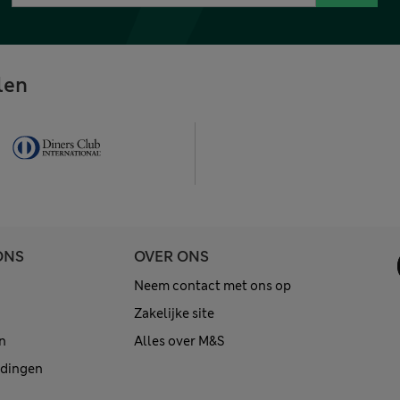
len
ONS
OVER ONS
Neem contact met ons op
Zakelijke site
n
Alles over M&S
edingen