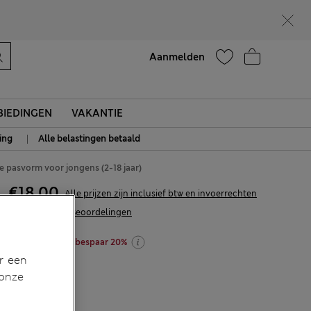
Help
Aanmelden
IEDINGEN
VAKANTIE
|
ing
Alle belastingen betaald
pasvorm voor jongens (2-18 jaar)
€18,00
Alle prijzen zijn inclusief btw en invoerrechten
102 Beoordelingen
shop 2 stuks en bespaar 20%
r een
 onze
KLEUR:
Wit