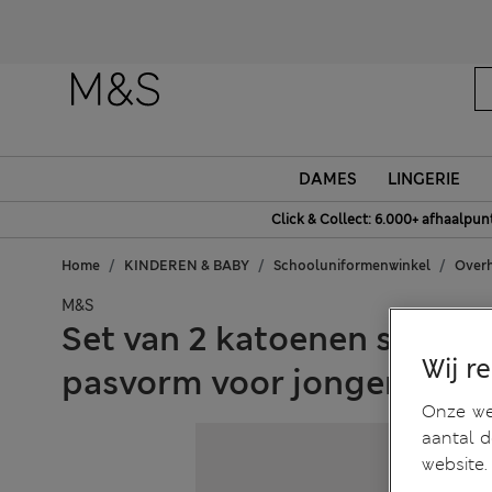
DAMES
LINGERIE
Click & Collect: 6.000+ afhaalpun
Home
KINDEREN & BABY
Schooluniformenwinkel
Overh
M&S
Set van 2 katoenen schoo
Wij r
pasvorm voor jongens (2-18
Onze web
aantal 
website