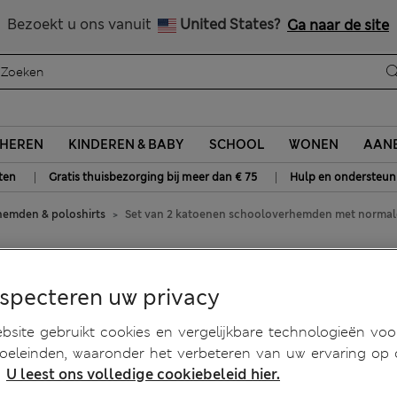
Alle belastingen betaald
Bezoekt u ons vanuit
United States?
Ga naar de site
HEREN
KINDEREN & BABY
SCHOOL
WONEN
AANB
|
|
ten
Gratis thuisbezorging bij meer dan € 75
Hulp en ondersteun
emden & poloshirts
Set van 2 katoenen schooloverhemden met normale 
loverhemden met normale
especteren uw privacy
 jaar)
site gebruikt cookies en vergelijkbare technologieën voo
doeleinden, waaronder het verbeteren van uw ervaring op
.
U leest ons volledige cookiebeleid hier.