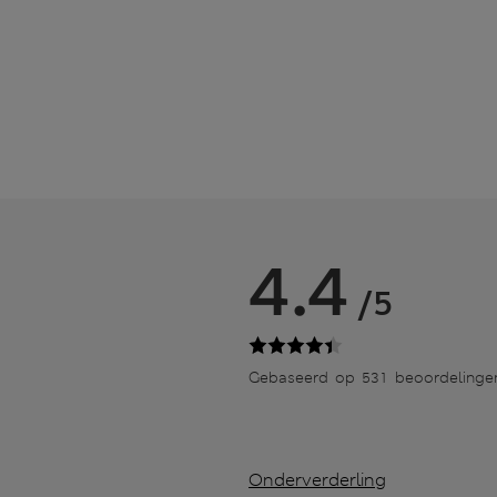
4.4
/5
Gebaseerd op 531 beoordelinge
Onderverderling