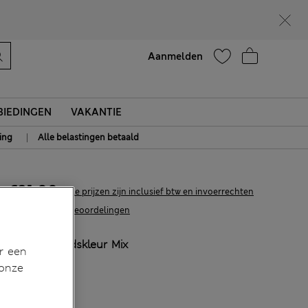
Help
Aanmelden
IEDINGEN
VAKANTIE
|
ing
Alle belastingen betaald
€31,00
Alle prijzen zijn inclusief btw en invoerrechten
531 Beoordelingen
KLEUR:
Huidskleur Mix
r een
Uitverkocht
 onze