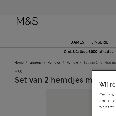
DAMES
LINGERIE
Click & Collect: 6.000+ afhaalpun
Home
Lingerie
Hemdjes
Hemdje
Set van 2 hemdjes m
M&S
Set van 2 hemdjes met Co
Wij r
Onze web
aantal 
website