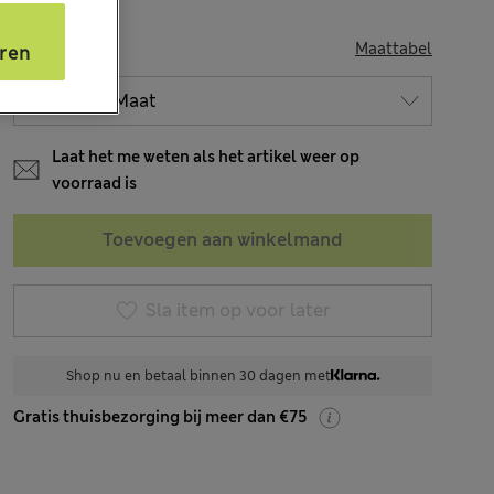
s
MAAT
Maattabel
ren
Laat het me weten als het artikel weer op
voorraad is
Toevoegen aan winkelmand
Sla item op voor later
Shop nu en betaal binnen 30 dagen met
Gratis thuisbezorging bij meer dan €75