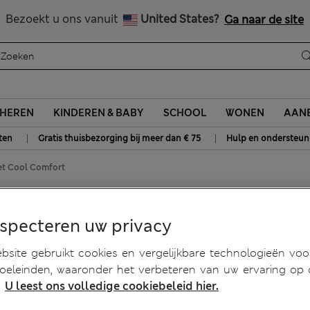
Krijg 15% korting en nog iets extra’s - ALLEEN VANDAAG NOG
Alle belastingen betaald
Bezoekt u ons vanuit
United States?
Ga naar de site
HEREN
KINDEREN & BABY
SCHOOL
WONEN
AANB
|
|
ten
Gratis thuisbezorging bij meer dan € 75
Hulp en ondersteun
et Cool Comfort
ol Comfort
especteren uw privacy
site gebruikt cookies en vergelijkbare technologieën voo
doeleinden, waaronder het verbeteren van uw ervaring op
.
U leest ons volledige cookiebeleid hier.