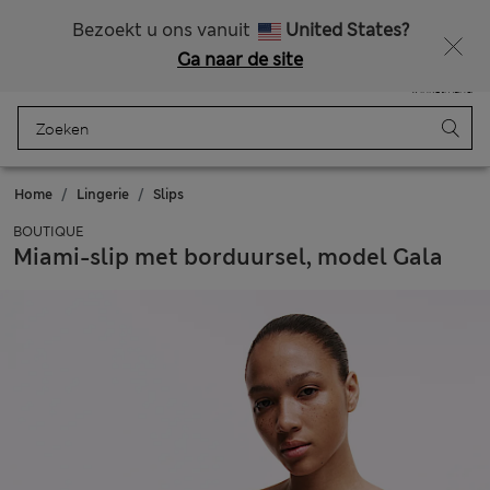
Alle belastingen betaald
Krijg 15% korting en nog iets extra’s - ALLEEN VANDAAG NOG
Bezoekt u ons vanuit
United States?
Ga naar de site
Menu
Aanmelden
Opgeslagen
Winkelmand
Home
Lingerie
Slips
BOUTIQUE
Miami-slip met borduursel, model Gala