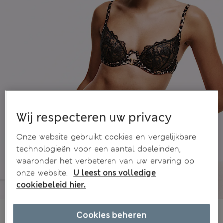
Wij respecteren uw privacy
Onze website gebruikt cookies en vergelijkbare
technologieën voor een aantal doeleinden,
waaronder het verbeteren van uw ervaring op
onze website.
U leest ons volledige
cookiebeleid hier.
€23,00
Alle prijzen zijn inclusief btw en invoerrechten
Cookies beheren