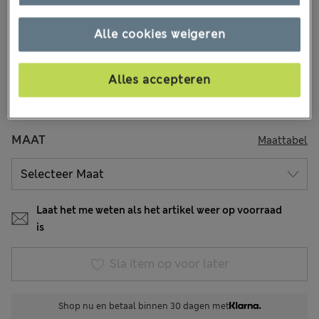
6 Beoordelingen
Alle cookies weigeren
KLEUR:
Zwart Mix
Uitverkocht
Alles accepteren
MAAT
Maattabel
Laat het me weten als het artikel weer op voorraad
is
Sla item op voor later
Shop nu en betaal binnen 30 dagen met