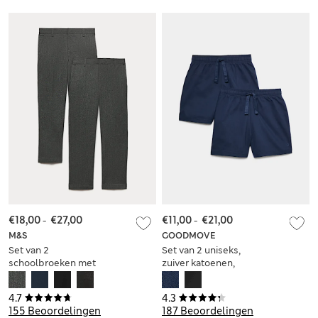
€18,00
-
€27,00
€11,00
-
€21,00
M&S
GOODMOVE
Set van 2
Set van 2 uniseks,
schoolbroeken met
zuiver katoenen,
smalle pijpen voor
korte
jongens (2-18 jaar)
schoolbroeken (2-16
4.7
4.3
jaar)
155 Beoordelingen
187 Beoordelingen