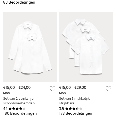
88 Beoordelingen
€15,00
-
€24,00
€15,00
-
€29,00
M&S
M&S
Set van 2 strijkvrije
Set van 3 makkelijk
schooloverhemden
strijkbare,
met slanke pasvorm
gemakkelijke
4.1
3.5
voor jongens (2-18
schooloverhemden
180 Beoordelingen
173 Beoordelingen