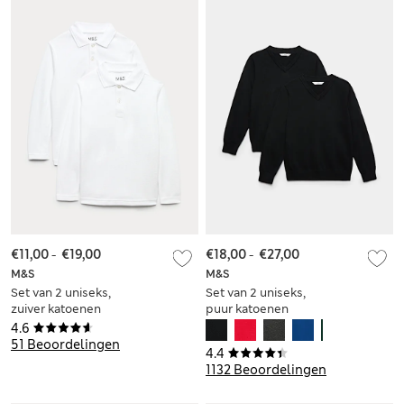
€11,00
-
€19,00
€18,00
-
€27,00
M&S
M&S
Set van 2 uniseks,
Set van 2 uniseks,
zuiver katoenen
puur katoenen
schoolpoloshirts
schooltruien (3-18
4.6
met Stain Resist (2-
jaar)
51 Beoordelingen
4.4
18 jaar)
1132 Beoordelingen