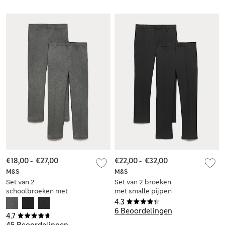
jaar)
voor jongens (3-18
jaar)
€18,00
-
€27,00
€22,00
-
€32,00
M&S
M&S
Set van 2
Set van 2 broeken
schoolbroeken met
met smalle pijpen
skinny pijpen voor
en stretch voor
4.3
jongens (2-18 jaar)
jongens (2-18 jaar)
6 Beoordelingen
4.7
45 Beoordelingen