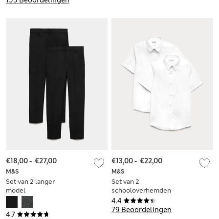
€18,00
-
€27,00
€13,00
-
€22,00
M&S
M&S
Set van 2 langer
Set van 2
model
schooloverhemden
schoolbroeken met
met stretch en
4.4
smalle pijpen voor
skinny pasvorm voor
79 Beoordelingen
4.7
jongens (2-18 jaar)
jongens (2-18 jaar)