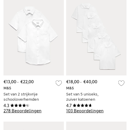
€13,00
-
€22,00
€18,00
-
€40,00
M&S
M&S
Set van 2 strijkvrije
Set van 5 uniseks,
schooloverhemden
zuiver katoenen
met slanke pasvorm
schoolpoloshirts (2-
4.3
4.7
voor jongens (2-18
18 jaar)
278 Beoordelingen
103 Beoordelingen
jaar)