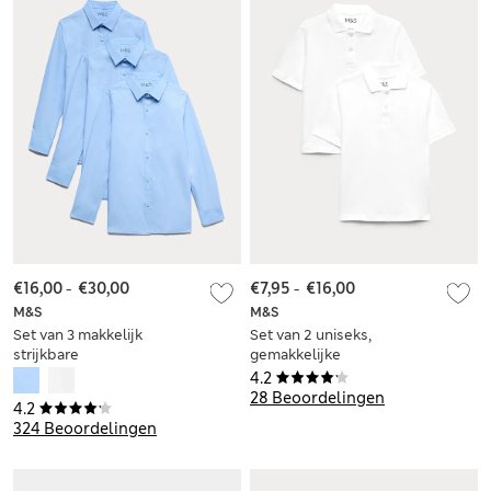
€16,00
-
€30,00
€7,95
-
€16,00
M&S
M&S
Set van 3 makkelijk
Set van 2 uniseks,
strijkbare
gemakkelijke
schooloverhemden
schoolpoloshirts (3-
4.2
met slanke pasvorm
18 jaar)
28 Beoordelingen
4.2
voor jongens (2-16
324 Beoordelingen
jaar)