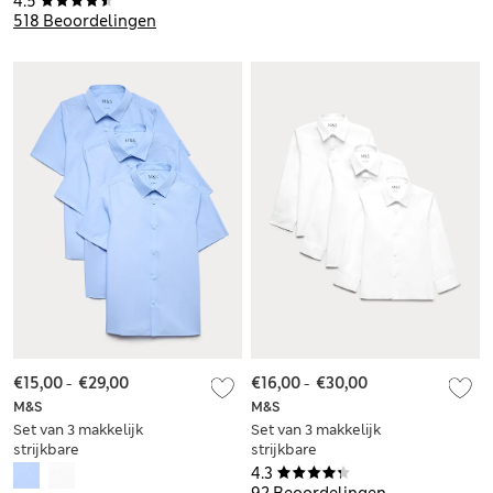
4.5
jaar)
518 Beoordelingen
€15,00
-
€29,00
€16,00
-
€30,00
M&S
M&S
Set van 3 makkelijk
Set van 3 makkelijk
strijkbare
strijkbare
schooloverhemden
schooloverhemden
4.3
met slanke pasvorm
met grote pasvorm