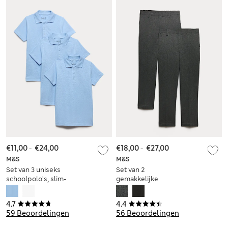
€11,00
-
€24,00
€18,00
-
€27,00
M&S
M&S
Set van 3 uniseks
Set van 2
schoolpolo’s, slim-
gemakkelijke
fit model en
schoolbroeken voor
vlekbestendig (2-18
jongens (3-18 jaar)
4.7
4.4
jaar)
59 Beoordelingen
56 Beoordelingen