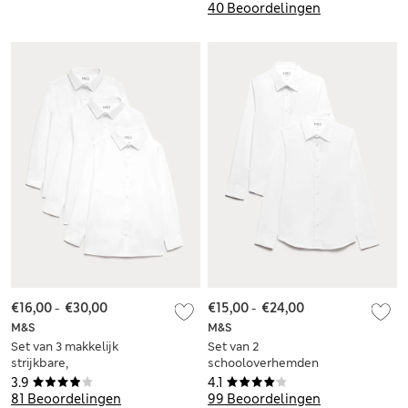
40 Beoordelingen
€16,00
-
€30,00
€15,00
-
€24,00
M&S
M&S
Set van 3 makkelijk
Set van 2
strijkbare,
schooloverhemden
gemakkelijke
met stretch en
3.9
4.1
schooloverhemden
skinny pasvorm voor
81 Beoordelingen
99 Beoordelingen