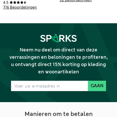
92 Beoordelingen
4.5
voor jongens (2-16
voor jongens (4-18
716 Beoordelingen
jaar)
jaar)
Neem nu deel om direct van deze
verrassingen en beloningen te profiteren,
u ontvangt direct 15% korting op kleding
en woonartikelen
GAAN
Manieren om te betalen