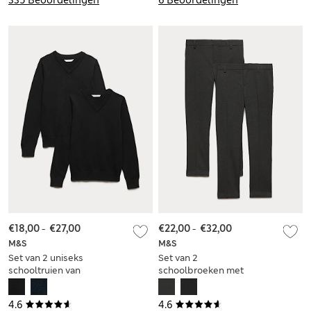
€18,00
-
€27,00
€22,00
-
€32,00
M&S
M&S
Set van 2 uniseks
Set van 2
schooltruien van
schoolbroeken met
katoen met slanke
extra smalle pijpen
pasvorm (3-18 jaar)
voor jongens (2-18
4.6
4.6
jaar)