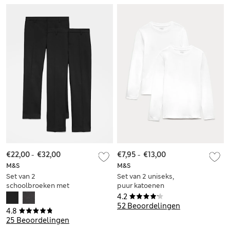
€22,00
-
€32,00
€7,95
-
€13,00
M&S
M&S
Set van 2
Set van 2 uniseks,
schoolbroeken met
puur katoenen
smalle pijpen en
school-T-shirts (2-16
4.2
stretch voor jongens
jaar)
52 Beoordelingen
4.8
(2-18 jaar)
25 Beoordelingen