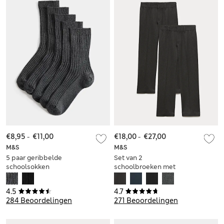
€8,95
-
€11,00
€18,00
-
€27,00
M&S
M&S
5 paar geribbelde
Set van 2
schoolsokken
schoolbroeken met
rechte pijpen voor
jongens (2-18 jaar)
4.5
4.7
284 Beoordelingen
271 Beoordelingen