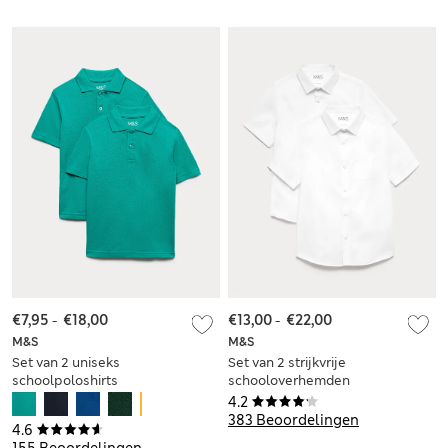
€7,95
-
€18,00
€13,00
-
€22,00
M&S
M&S
Set van 2 uniseks
Set van 2 strijkvrije
schoolpoloshirts
schooloverhemden
met Stain Resist (2-
voor jongens (2-18
4.2
18 jaar)
jaar)
383 Beoordelingen
4.6
155 Beoordelingen