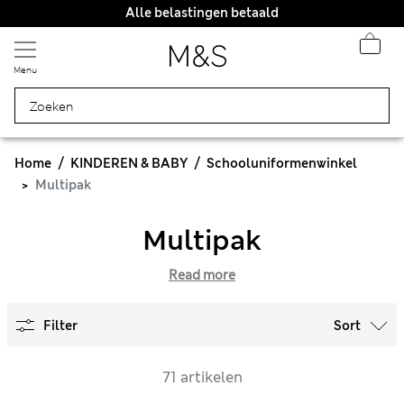
Alle belastingen betaald
Menu
Home
KINDEREN & BABY
Schooluniformenwinkel
Multipak
Multipak
Read more
Filter
Sort
71 artikelen