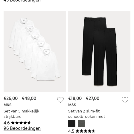
€26,00
-
€48,00
€18,00
-
€27,00
M&S
M&S
Set van 5 makkelijk
Set van 2 slim-fit
strijkbare
schoolbroeken met
jongensoverhemden
smalle pijpen voor
4.6
met normale
jongens
96 Beoordelingen
4.5
pasvorm (2-18 jaar)