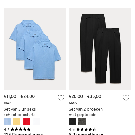
voor jongens (3-18
jongens (2-16 jaar)
jaar)
€11,00
-
€24,00
€26,00
-
€35,00
M&S
M&S
Set van 3 uniseks
Set van 2 broeken
schoolpoloshirts
met geplooide
met Stain Resist (2-
voorkant (2-18 jaar)
18 jaar)
4.7
4.5
335 Beoordelingen
6 Beoordelingen