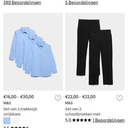
390 Beoordelingen
5 Beoordelingen
€16,00
-
€30,00
€22,00
-
€32,00
M&S
M&S
Set van 3 makkelijk
Set van 2
strijkbare
schoolbroeken met
schooloverhemden
slimfit voor jongens
5.0
1 Beoordelingen
voor jongens (2-16
(2-18 jaar)