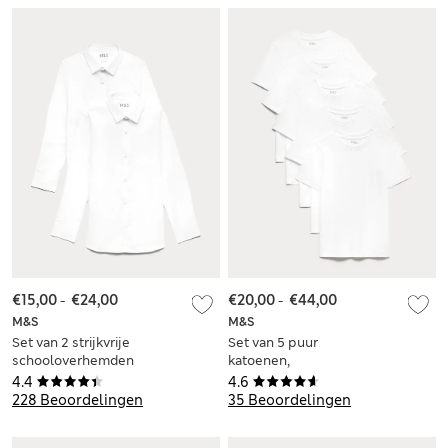
€15,00
-
€24,00
€20,00
-
€44,00
M&S
M&S
Set van 2 strijkvrije
Set van 5 puur
schooloverhemden
katoenen,
voor jongens (2-18
vlekwerende
4.4
4.6
jaar)
school-T-shirts (2-16
228 Beoordelingen
35 Beoordelingen
jaar)