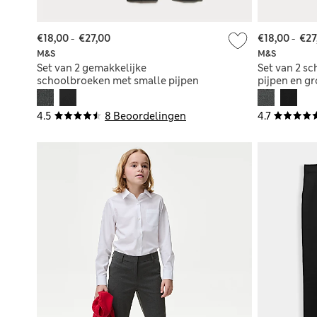
€18,00
-
€27,00
€18,00
-
€27
M&S
M&S
Set van 2 gemakkelijke
Set van 2 s
schoolbroeken met smalle pijpen
pijpen en g
voor meisjes (3-18 jaar)
4.5
8 Beoordelingen
4.7