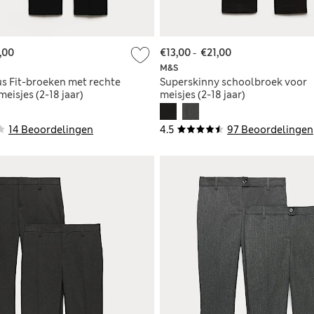
,00
€13,00
-
€21,00
M&S
us Fit-broeken met rechte
Superskinny schoolbroek voor
meisjes (2-18 jaar)
meisjes (2-18 jaar)
14 Beoordelingen
4.5
97 Beoordelingen