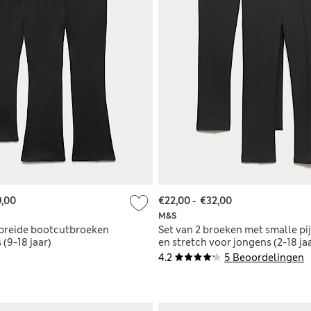
,00
€22,00
-
€32,00
M&S
ebreide bootcutbroeken
Set van 2 broeken met smalle pi
 (9-18 jaar)
en stretch voor jongens (2-18 ja
4.2
5 Beoordelingen