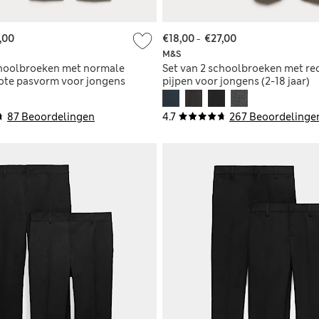
,00
€18,00
-
€27,00
M&S
choolbroeken met normale
Set van 2 schoolbroeken met re
rote pasvorm voor jongens
pijpen voor jongens (2-18 jaar)
87 Beoordelingen
4.7
267 Beoordelinge