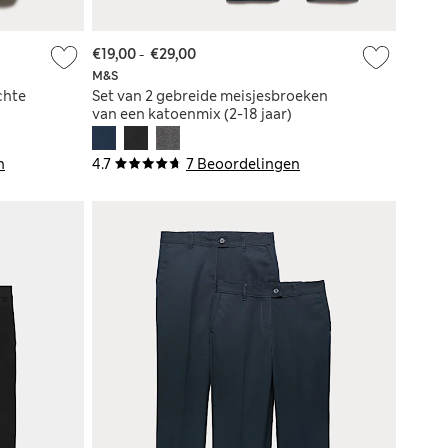
€19,00
-
€29,00
M&S
chte
Set van 2 gebreide meisjesbroeken
van een katoenmix (2-18 jaar)
n
4.7
7 Beoordelingen