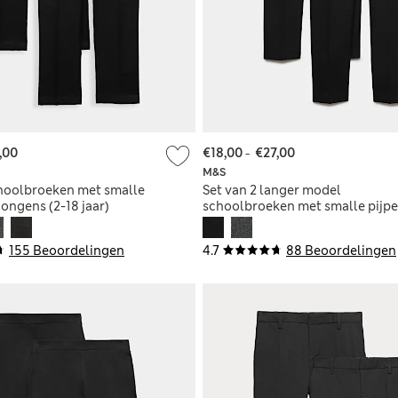
,00
€18,00
-
€27,00
M&S
choolbroeken met smalle
Set van 2 langer model
jongens (2-18 jaar)
schoolbroeken met smalle pijp
voor jongens (2-18 jaar)
155 Beoordelingen
4.7
88 Beoordelingen