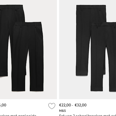
5,00
€22,00
-
€32,00
M&S
roeken met geplooide
Set van 2 schoolbroeken met ex