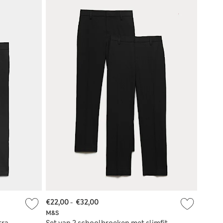
€22,00
-
€32,00
M&S
tra
Set van 2 schoolbroeken met slimfit