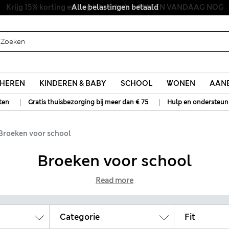
Alle belastingen betaald
HEREN
KINDEREN & BABY
SCHOOL
WONEN
AANB
|
|
ten
Gratis thuisbezorging bij meer dan € 75
Hulp en ondersteun
Broeken voor school
Broeken voor school
Read more
Categorie
Fit