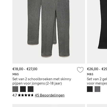
€18,00
-
€27,00
€26,00
-
€29
M&S
M&S
Set van 2 schoolbroeken met skinny
Set van 2 g
pijpen voor jongens (2-18 jaar)
voor meisjes
4.7
45 Beoordelingen