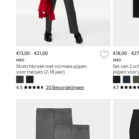
€13,00
-
€21,00
€18,00
-
€27
M&S
M&S
Stretchbroek met normale pijpen
Set van 2 s
voor meisjes (2-18 jaar)
pijpen voor 
4.5
20 Beoordelingen
4.7