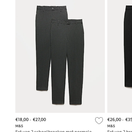
€18,00
-
€27,00
€26,00
-
€3
M&S
M&S
Set van 2 schoolbroeken met normale
Set van 2 b