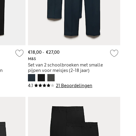
€18,00
-
€27,00
M&S
Set van 2 schoolbroeken met smalle
en
pijpen voor meisjes (2-18 jaar)
4.1
21 Beoordelingen