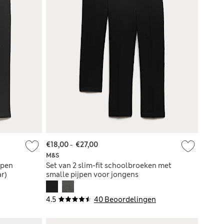
€18,00
-
€27,00
M&S
jpen
Set van 2 slim-fit schoolbroeken met
ar)
smalle pijpen voor jongens
4.5
40 Beoordelingen