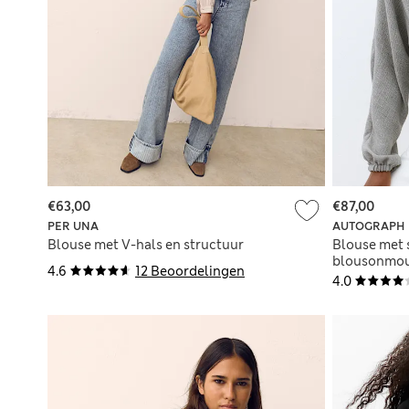
€63,00
€87,00
PER UNA
AUTOGRAPH
Blouse met V-hals en structuur
Blouse met s
blousonmo
4.6
12 Beoordelingen
4.0