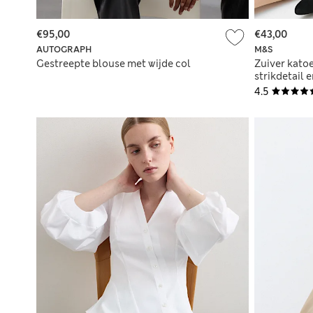
€95,00
€43,00
AUTOGRAPH
M&S
Gestreepte blouse met wijde col
Zuiver kato
strikdetail 
4.5