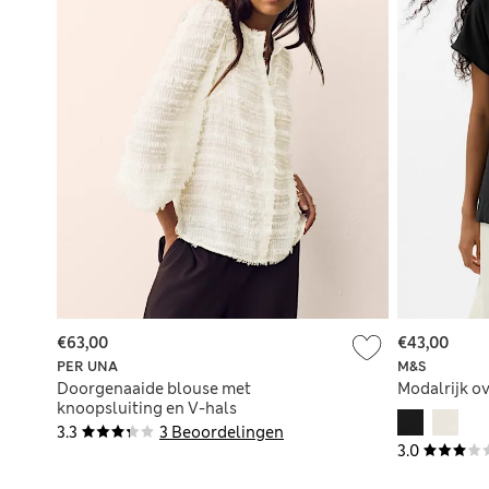
€63,00
€43,00
PER UNA
M&S
Doorgenaaide blouse met
Modalrijk o
knoopsluiting en V-hals
3.3
3 Beoordelingen
3.0