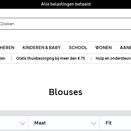
Alle belastingen betaald
HEREN
KINDEREN & BABY
SCHOOL
WONEN
AANB
|
|
ten
Gratis thuisbezorging bij meer dan € 75
Hulp en ondersteun
Blouses
Maat
Fit