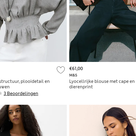
€61,00
M&S
tructuur, plooidetail en
Lyocellrijke blouse met cape en
uwen
dierenprint
3 Beoordelingen