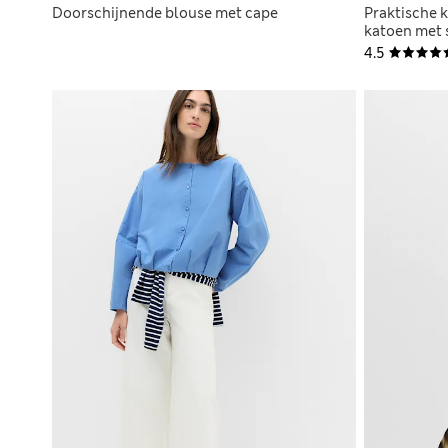
Doorschijnende blouse met cape
Praktische 
katoen met s
voorkant
4.5