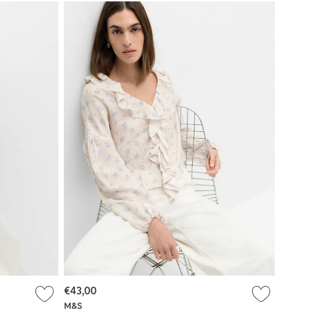
€43,00
M&S