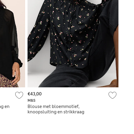
€43,00
M&S
ag en
Blouse met bloemmotief,
knoopsluiting en strikkraag