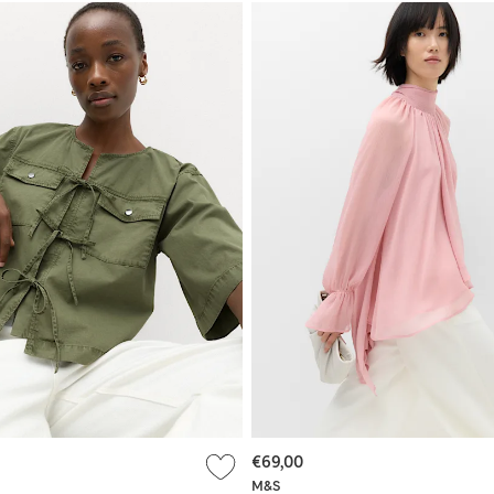
€69,00
M&S