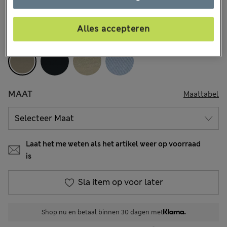
9 Beoordelingen
Alles accepteren
KLEUR:
Zand
MAAT
Maattabel
Laat het me weten als het artikel weer op voorraad
is
Sla item op voor later
Shop nu en betaal binnen 30 dagen met