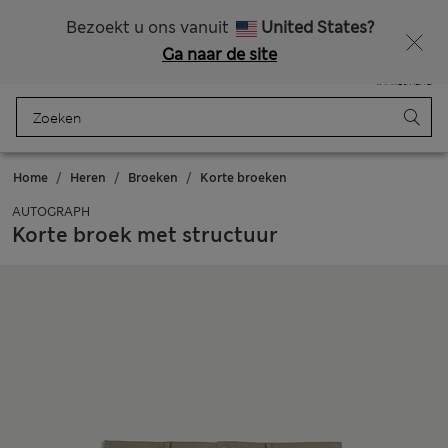
Alle belastingen betaald
Krijg 15% korting en nog iets extra’s - ALLEEN VANDAAG NOG
Bezoekt u ons vanuit
United States?
Ga naar de site
Menu
Aanmelden
Opgeslagen
Winkelmand
Home
Heren
Broeken
Korte broeken
AUTOGRAPH
Korte broek met structuur