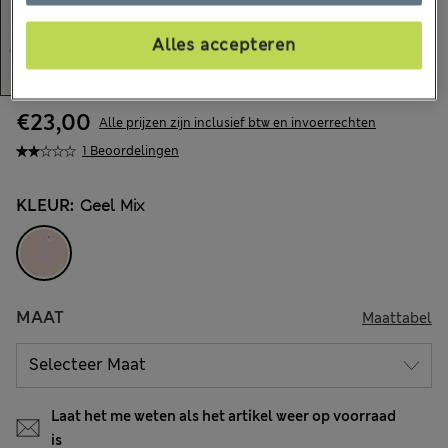
Alles accepteren
€23,00
Alle prijzen zijn inclusief btw en invoerrechten
1 Beoordelingen
KLEUR:
Geel Mix
MAAT
Maattabel
Laat het me weten als het artikel weer op voorraad
is