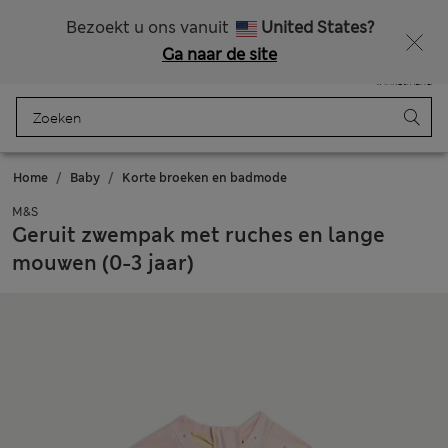
Alle belastingen betaald
Zin in 15% korting? Dat en meer exclusieve beloningen krijgt u wanneer u zich aanmeldt voor Sparks
Bezoekt u ons vanuit
United States?
Ga naar de site
Menu
Aanmelden
Opgeslagen
Winkelmand
Home
Baby
Korte broeken en badmode
M&S
Geruit zwempak met ruches en lange
mouwen (0-3 jaar)