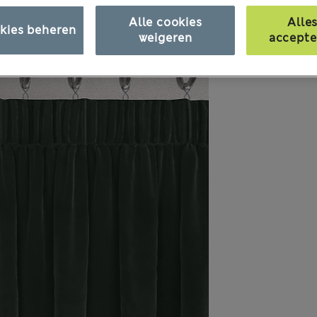
Alle cookies
Alle
kies beheren
weigeren
accepte