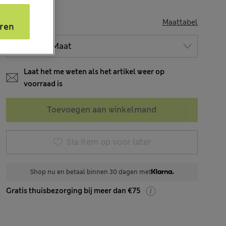
s
MAAT
Maattabel
ren
Laat het me weten als het artikel weer op
voorraad is
Toevoegen aan winkelmand
Sla item op voor later
Shop nu en betaal binnen 30 dagen met
Gratis thuisbezorging bij meer dan €75