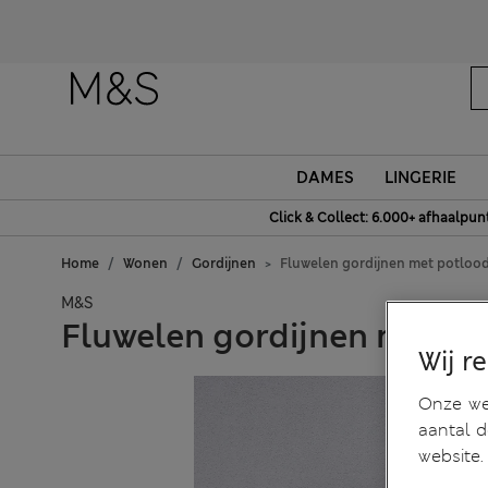
DAMES
LINGERIE
Click & Collect: 6.000+ afhaalpun
Home
Wonen
Gordijnen
Fluwelen gordijnen met potloo
M&S
Fluwelen gordijnen met p
Wij r
Onze web
aantal 
website