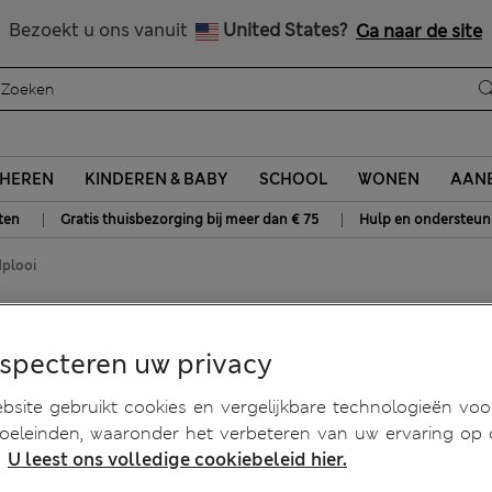
Alle belastingen betaald
Bezoekt u ons vanuit
United States?
Ga naar de site
HEREN
KINDEREN & BABY
SCHOOL
WONEN
AANB
|
|
ten
Gratis thuisbezorging bij meer dan € 75
Hulp en ondersteun
dplooi
otloodplooi
especteren uw privacy
site gebruikt cookies en vergelijkbare technologieën voo
doeleinden, waaronder het verbeteren van uw ervaring op
.
U leest ons volledige cookiebeleid hier.