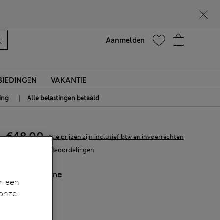
Zin in 15% korting? Dat en meer exclusieve beloningen krijgt u wanneer u zich aanmeldt voor Sparks
Help
Aanmelden
IEDINGEN
VAKANTIE
|
ing
Alle belastingen betaald
€48,00
Alle prijzen zijn inclusief btw en invoerrechten
547 Beoordelingen
KLEUR:
Marine
r een
Uitverkocht
 onze