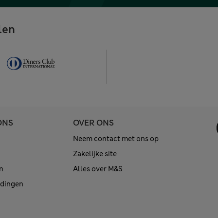
len
ONS
OVER ONS
Neem contact met ons op
Zakelijke site
n
Alles over M&S
edingen