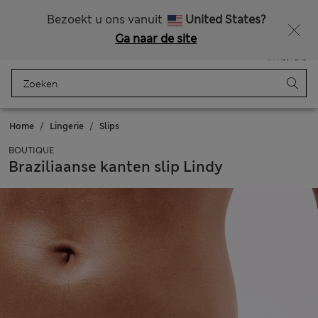
Alle belastingen betaald
Bezoekt u ons vanuit
United States?
Ga naar de site
Menu
Aanmelden
Opgeslagen
Winkelmand
Home
Lingerie
Slips
BOUTIQUE
Braziliaanse kanten slip Lindy