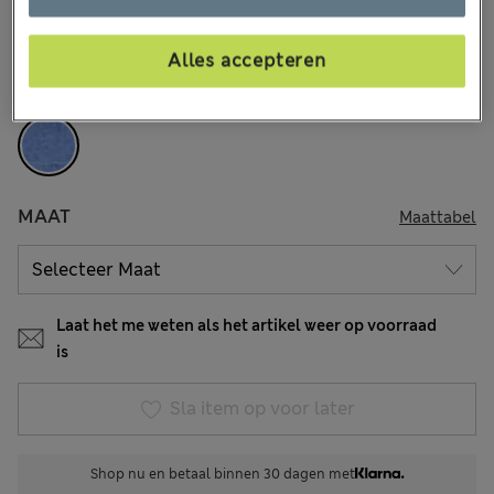
9 Beoordelingen
Alles accepteren
KLEUR:
Neonblauw
Uitverkocht
MAAT
Maattabel
Laat het me weten als het artikel weer op voorraad
is
Sla item op voor later
Shop nu en betaal binnen 30 dagen met