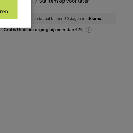
Sla item op voor later
s
ren
Shop nu en betaal binnen 30 dagen met
Gratis thuisbezorging bij meer dan €75