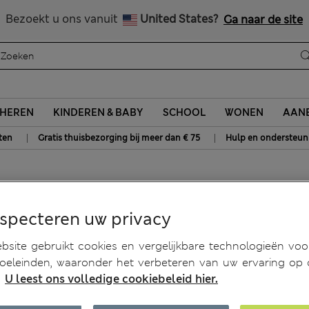
Alle belastingen betaald
Bezoekt u ons vanuit
United States?
Ga naar de site
HEREN
KINDEREN & BABY
SCHOOL
WONEN
AANB
|
|
ten
Gratis thuisbezorging bij meer dan € 75
Hulp en ondersteun
glas
especteren uw privacy
site gebruikt cookies en vergelijkbare technologieën voo
doeleinden, waaronder het verbeteren van uw ervaring op
.
U leest ons volledige cookiebeleid hier.