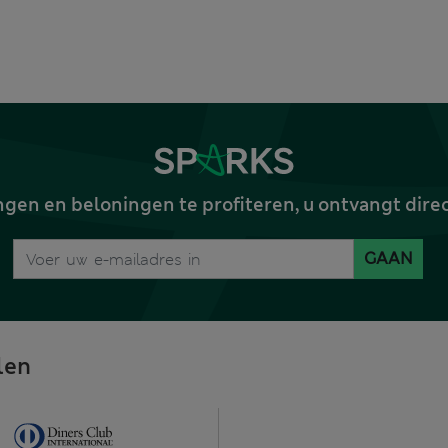
gen en beloningen te profiteren, u ontvangt dire
GAAN
len