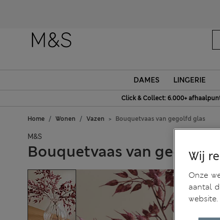
DAMES
LINGERIE
Click & Collect: 6.000+ afhaalpun
Home
Wonen
Vazen
Bouquetvaas van gegolfd glas
M&S
Bouquetvaas van gegolfd 
Wij r
Onze web
aantal 
website