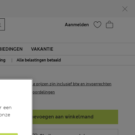
Zin in 15% korting? Dat en meer exclusieve beloningen krijgt u wanneer u zich aanmeldt voor Sparks
Help
Aanmelden
IEDINGEN
VAKANTIE
|
ing
Alle belastingen betaald
€18,00
Alle prijzen zijn inclusief btw en invoerrechten
17 Beoordelingen
r een
 onze
Toevoegen aan winkelmand