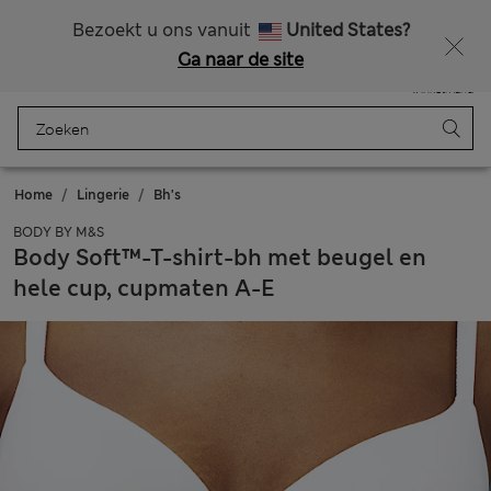
Alle belastingen betaald
Zin in 15% korting? Dat en meer exclusieve beloningen krijgt u wanneer u zich aanmeldt voor Sparks
Bezoekt u ons vanuit
United States?
Ga naar de site
Menu
Aanmelden
Opgeslagen
Winkelmand
Home
Lingerie
Bh's
BODY BY M&S
Body Soft™-T-shirt-bh met beugel en
hele cup, cupmaten A-E