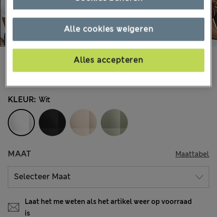
Alle cookies weigeren
€33,00
Alles accepteren
Alle prijzen zijn inclusief btw en invoerrechten
3.036 Beoordelingen
KLEUR:
Wit
MAAT
Maattabel
Laat het me weten als het artikel weer op voorraad
is