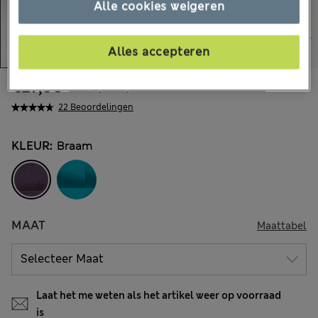
Alle cookies weigeren
Alles accepteren
€27,00
Alle prijzen zijn inclusief btw en invoerrechten
22 Beoordelingen
KLEUR:
Braam
MAAT
Maattabel
Laat het me weten als het artikel weer op voorraad
is