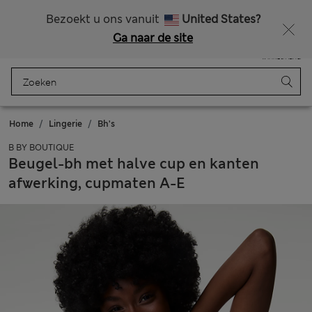
Alle belastingen betaald
Zin in 15% korting? Dat en meer exclusieve beloningen krijgt u wanneer u zich aanmeldt voor Sparks
Bezoekt u ons vanuit
United States?
Ga naar de site
Menu
Aanmelden
Opgeslagen
Winkelmand
Home
Lingerie
Bh's
B BY BOUTIQUE
Beugel-bh met halve cup en kanten
afwerking, cupmaten A-E