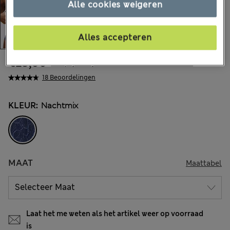
Alle cookies weigeren
Alles accepteren
€23,00
Alle prijzen zijn inclusief btw en invoerrechten
18 Beoordelingen
KLEUR:
Nachtmix
MAAT
Maattabel
Laat het me weten als het artikel weer op voorraad
is