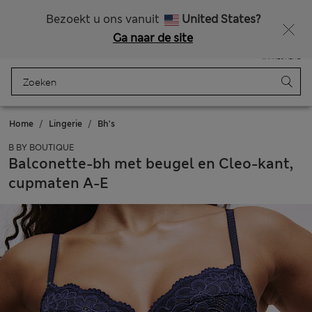
Alle belastingen betaald
Krijg 15% korting en nog iets extra’s - ALLEEN VANDAAG NOG
Bezoekt u ons vanuit
United States?
Ga naar de site
Menu
Aanmelden
Opgeslagen
Winkelmand
Home
Lingerie
Bh's
B BY BOUTIQUE
Balconette-bh met beugel en Cleo-kant,
cupmaten A-E