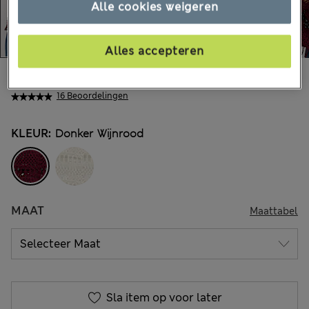
Alle cookies weigeren
Alles accepteren
€62,00
Alle prijzen zijn inclusief btw en invoerrechten
16 Beoordelingen
KLEUR:
Donker Wijnrood
MAAT
Maattabel
Sla item op voor later