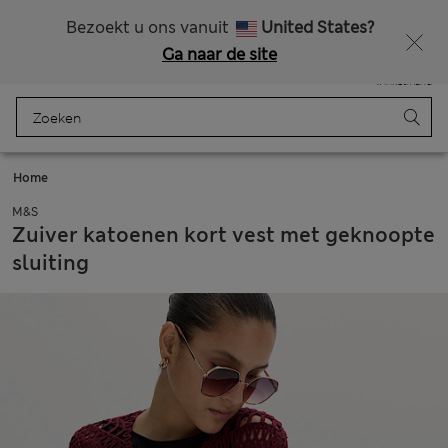
Alle belastingen betaald
Zin in 15% korting? Dat en meer exclusieve beloningen krijgt u wanneer u zich aanmeldt voor Sparks
Bezoekt u ons vanuit
United States?
Ga naar de site
Menu
Aanmelden
Opgeslagen
Winkelmand
Home
M&S
Zuiver katoenen kort vest met geknoopte
sluiting