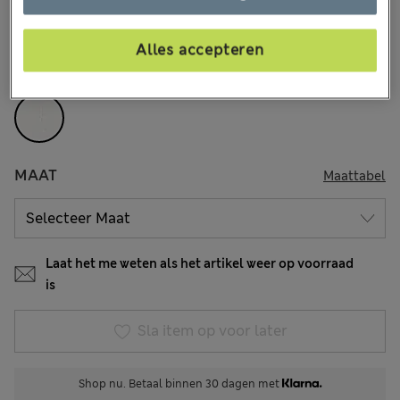
60 Beoordelingen
Alles accepteren
KLEUR:
Zacht Wit
Uitverkocht
MAAT
Maattabel
Laat het me weten als het artikel weer op voorraad
is
Sla item op voor later
Shop nu. Betaal binnen 30 dagen met