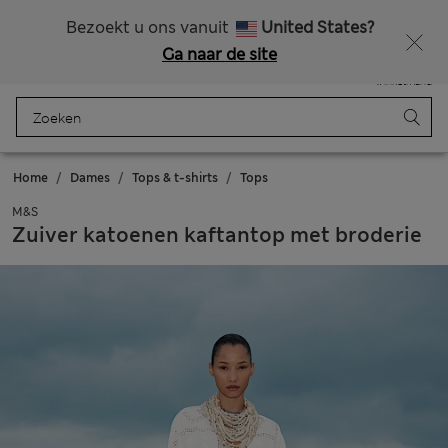
Alle belastingen betaald
Zin in 15% korting? Dat en meer exclusieve beloningen krijgt u wanneer u zich aanmeldt voor Sparks
Bezoekt u ons vanuit
United States?
Ga naar de site
Menu
Aanmelden
Opgeslagen
Winkelmand
Home
Dames
Tops & t-shirts
Tops
M&S
Zuiver katoenen kaftantop met broderie