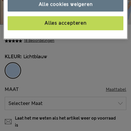
Alle cookies weigeren
Alles accepteren
€38,00
Alle prijzen zijn inclusief btw en invoerrechten
18 Beoordelingen
KLEUR:
Lichtblauw
MAAT
Maattabel
Laat het me weten als het artikel weer op voorraad
is