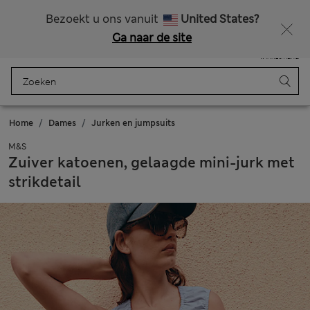
Alle belastingen betaald
Zin in 15% korting? Dat en meer exclusieve beloningen krijgt u wanneer u zich aanmeldt voor Sparks
Bezoekt u ons vanuit
United States?
Ga naar de site
Menu
Aanmelden
Opgeslagen
Winkelmand
Home
Dames
Jurken en jumpsuits
M&S
Zuiver katoenen, gelaagde mini-jurk met
strikdetail