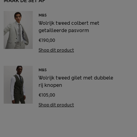
MAAK DE SET AF
M&S
Wolrijk tweed colbert met
getailleerde pasvorm
€190,00
Shop dit product
M&S
Wolrijk tweed gilet met dubbele
rij knopen
€105,00
Shop dit product