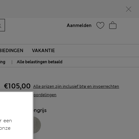
Zin in 15% korting? Dat en meer exclusieve beloningen krijgt u wanneer u zich aanmeldt voor Sparks
Help
Aanmelden
IEDINGEN
VAKANTIE
|
ing
Alle belastingen betaald
€105,00
Alle prijzen zijn inclusief btw en invoerrechten
18 Beoordelingen
KLEUR:
Steengrijs
r een
 onze