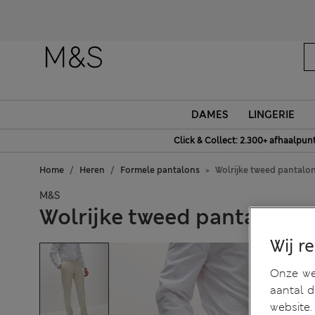
DAMES
LINGERIE
Click & Collect: 2.300+ afhaalpun
Home
Heren
Formele pantalons
Wolrijke tweed pantalo
M&S
Wolrijke tweed pantalon m
Wij r
Onze web
aantal 
website