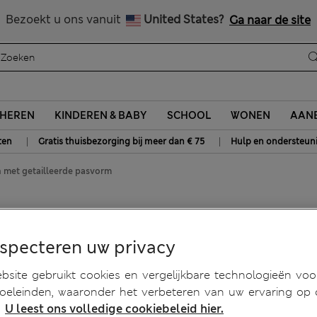
Alle belastingen betaald
Bezoekt u ons vanuit
United States?
Ga naar de site
HEREN
KINDEREN & BABY
SCHOOL
WONEN
AANB
|
|
ten
Gratis thuisbezorging bij meer dan € 75
Hulp en ondersteun
n met getailleerde pasvorm
et getailleerde pasvorm
especteren uw privacy
site gebruikt cookies en vergelijkbare technologieën voo
doeleinden, waaronder het verbeteren van uw ervaring op
.
U leest ons volledige cookiebeleid hier.