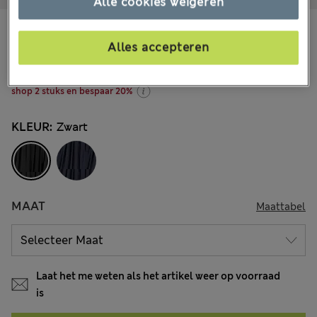
Alle cookies weigeren
€6,95
-
€11,00
Alle prijzen zijn inclusief btw en invoerrechten
Alles accepteren
181 Beoordelingen
shop 2 stuks en bespaar 20%
KLEUR:
Zwart
MAAT
Maattabel
Laat het me weten als het artikel weer op voorraad
is