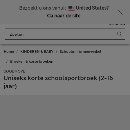
Alle belastingen betaald
Bezoekt u ons vanuit
United States?
Ga naar de site
Menu
Aanmelden
Opgeslagen
Winkelmand
Home
KINDEREN & BABY
Schooluniformenwinkel
Broeken & korte broeken
GOODMOVE
Uniseks korte schoolsportbroek (2-16
jaar)