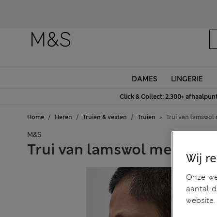
DAMES
LINGERIE
Click & Collect: 2.300+ afhaalpun
Home
Heren
Truien & vesten
Truien
Trui van lamswol 
M&S
Trui van lamswol met opsta
Wij r
Onze web
aantal 
website