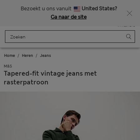
Alle belastingen betaald
Zin in 15% korting? Dat en meer exclusieve beloningen krijgt u wanneer u zich aanmeldt voor Sparks
Bezoekt u ons vanuit
United States?
Ga naar de site
Menu
Aanmelden
Opgeslagen
Winkelmand
Home
Heren
Jeans
M&S
Tapered-fit vintage jeans met
rasterpatroon