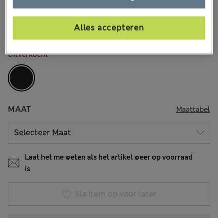
€52,00
Alle prijzen zijn inclusief btw en invoerrechten
5 Beoordelingen
Alles accepteren
KLEUR:
Zwart Mix
Uitverkocht
MAAT
Maattabel
Laat het me weten als het artikel weer op voorraad
is
Sla item op voor later