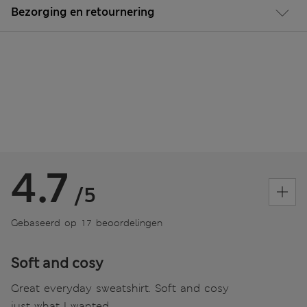
Bezorging en retournering
4.7
/5
Gebaseerd op 17 beoordelingen
Soft and cosy
Great everyday sweatshirt. Soft and cosy
just what I wanted.