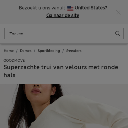
Alle belastingen betaald
Bezoekt u ons vanuit
United States?
Ga naar de site
Menu
Aanmelden
Opgeslagen
Winkelmand
Home
Dames
Sportkleding
Sweaters
GOODMOVE
Superzachte trui van velours met ronde
hals