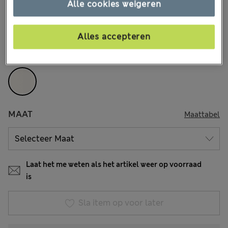
€45,00
Alle cookies weigeren
Alle prijzen zijn inclusief btw en invoerrechten
17 Beoordelingen
Alles accepteren
KLEUR:
Ivoor
Uitverkocht
MAAT
Maattabel
Laat het me weten als het artikel weer op voorraad
is
Sla item op voor later