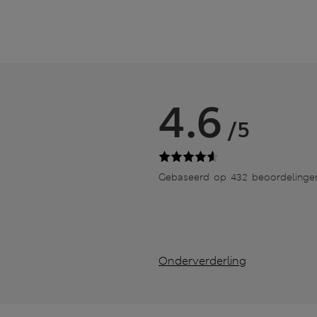
4.6
/5
Gebaseerd op 432 beoordelinge
Onderverderling