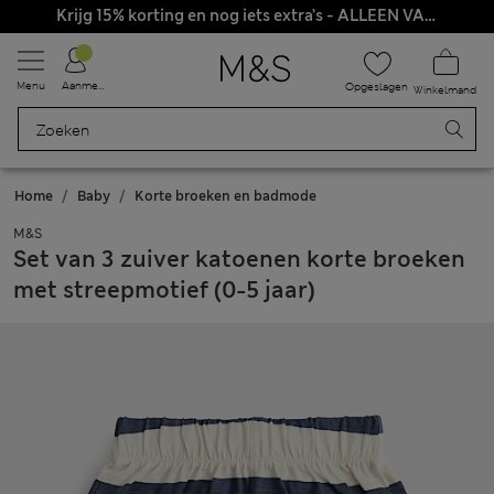
Krijg 15% korting en nog iets extra’s - ALLEEN VANDAAG NOG
Menu
Aanmelden
Opgeslagen
Winkelmand
Home
Baby
Korte broeken en badmode
M&S
Set van 3 zuiver katoenen korte broeken
met streepmotief (0-5 jaar)