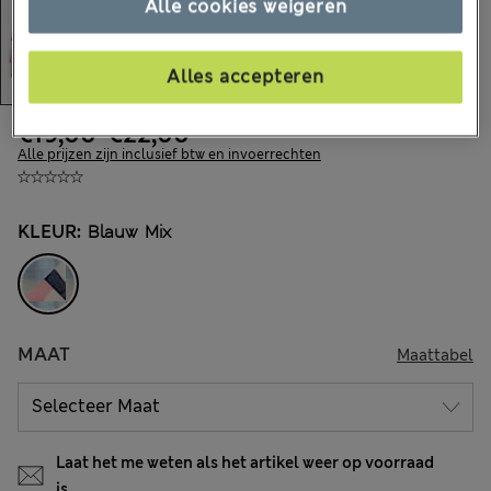
Alle cookies weigeren
Alles accepteren
€19,00
-
€22,00
Alle prijzen zijn inclusief btw en invoerrechten
KLEUR:
Blauw Mix
MAAT
Maattabel
Laat het me weten als het artikel weer op voorraad
is