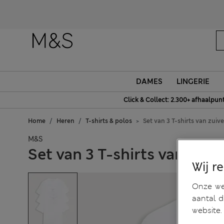
DAMES
LINGERIE
Click & Collect: 2.300+ afhaalpun
Home
Heren
T-shirts & polos
Set van 3 T-shirts van zuiv
M&S
Set van 3 T-shirts van zui
Wij r
Onze web
aantal 
website