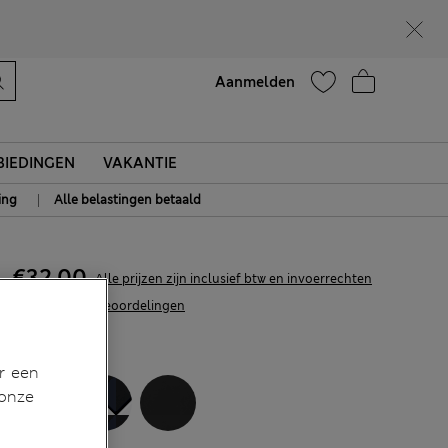
Help
Aanmelden
IEDINGEN
VAKANTIE
|
ing
Alle belastingen betaald
€32,00
Alle prijzen zijn inclusief btw en invoerrechten
111 Beoordelingen
KLEUR:
Wit
r een
 onze