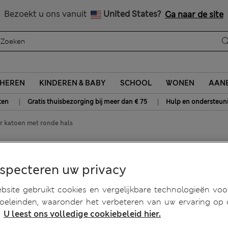
Alle belastingen betaald
Bezoekt u ons vanuit
United States?
Ga naar de site
HEREN
KINDEREN & BABY
SCHOOL
WONEN
AANB
|
|
ten
Gratis thuisbezorging bij meer dan € 75
Hulp en ondersteun
er katoen met ronde hals
ver katoen met ronde hals
especteren uw privacy
site gebruikt cookies en vergelijkbare technologieën voo
doeleinden, waaronder het verbeteren van uw ervaring op
.
U leest ons volledige cookiebeleid hier.