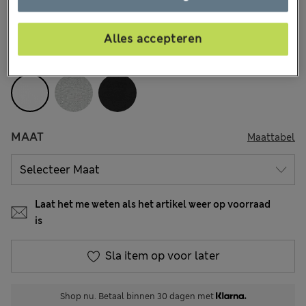
€19,00
Alle prijzen zijn inclusief btw en invoerrechten
66 Beoordelingen
Alles accepteren
KLEUR:
Wit
MAAT
Maattabel
Laat het me weten als het artikel weer op voorraad
is
Sla item op voor later
Shop nu. Betaal binnen 30 dagen met