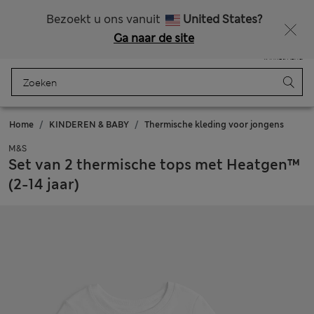
Alle belastingen betaald
Zin in 15% korting? Dat en meer exclusieve beloningen krijgt u wanneer u zich aanmeldt voor Sparks
Bezoekt u ons vanuit
United States?
Ga naar de site
Menu
Aanmelden
Opgeslagen
Winkelmand
Home
KINDEREN & BABY
Thermische kleding voor jongens
M&S
Set van 2 thermische tops met Heatgen™
(2-14 jaar)