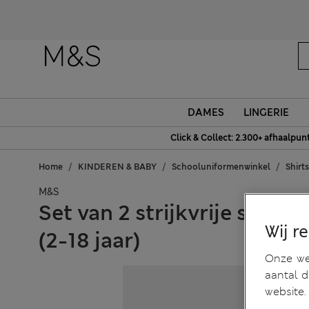
DAMES
LINGERIE
Click & Collect: 2.300+ afhaalpun
Home
KINDEREN & BABY
Schooluniformenwinkel
Shirt
M&S
Set van 2 strijkvrije scho
Wij r
(2-18 jaar)
Onze web
aantal 
website