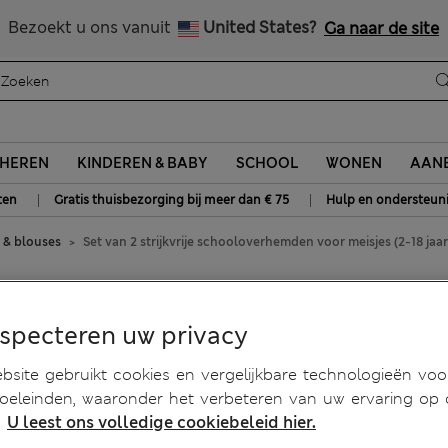
Alle belastingen betaald
Bezoekt u ons vanuit
United States?
Ga naar de site
HEREN
KINDEREN & BABY
SCHOOL
WONEN
AANB
|
|
ten
Gratis thuisbezorging bij meer dan € 75
Hulp en ondersteun
s & blouses
Set van 2 strijkvrije schooloverhemden voor meisjes (2-18 jaar
oloverhemden voor meisjes
especteren uw privacy
site gebruikt cookies en vergelijkbare technologieën voo
doeleinden, waaronder het verbeteren van uw ervaring op
.
U leest ons volledige cookiebeleid hier.