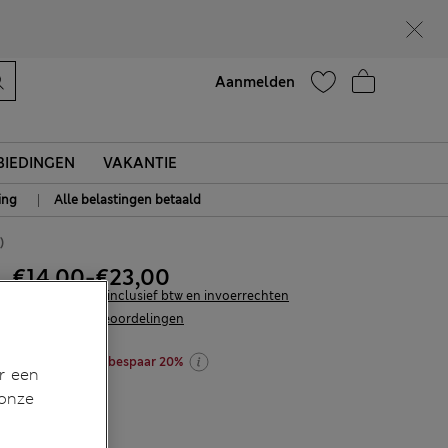
Zin in 15% korting? Dat en meer exclusieve beloningen krijgt u wanneer u zich aanmeldt voor Sparks
Help
Aanmelden
IEDINGEN
VAKANTIE
|
ing
Alle belastingen betaald
)
€14,00
-
€23,00
Alle prijzen zijn inclusief btw en invoerrechten
72 Beoordelingen
shop 2 stuks en bespaar 20%
r een
 onze
KLEUR:
Wit