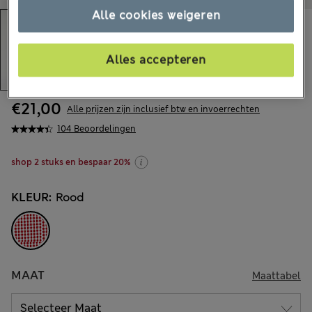
Alle cookies weigeren
Alles accepteren
€21,00
Alle prijzen zijn inclusief btw en invoerrechten
104 Beoordelingen
shop 2 stuks en bespaar 20%
KLEUR:
Rood
MAAT
Maattabel