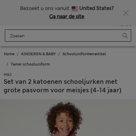
Alle belastingen betaald
Bezoekt u ons vanuit
United States?
Ga naar de site
Menu
Aanmelden
Opgeslagen
Winkelmand
Home
KINDEREN & BABY
Schooluniformenwinkel
Tiener schooluniform
M&S
Set van 2 katoenen schooljurken met
grote pasvorm voor meisjes (4-14 jaar)