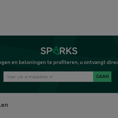
gen en beloningen te profiteren, u ontvangt dire
GAAN
len