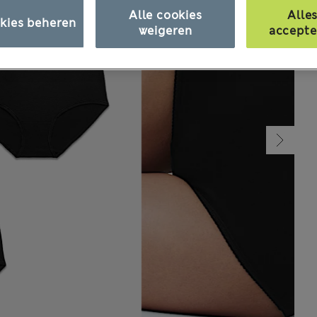
Alle cookies
Alle
kies beheren
weigeren
accepte