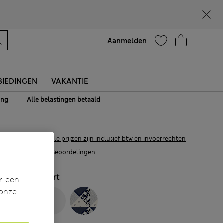
Help
Aanmelden
IEDINGEN
VAKANTIE
|
ing
Alle belastingen betaald
€24,00
Alle prijzen zijn inclusief btw en invoerrechten
327 Beoordelingen
KLEUR:
Zwart
r een
 onze