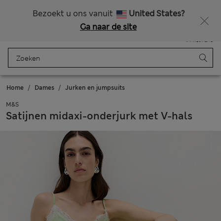
Alle belastingen betaald
Zin in 15% korting? Dat en meer exclusieve beloningen krijgt u wanneer u zich aanmeldt voor Sparks
Bezoekt u ons vanuit
United States?
Ga naar de site
Menu
Aanmelden
Opgeslagen
Winkelmand
Home
Dames
Jurken en jumpsuits
M&S
Satijnen midaxi-onderjurk met V-hals