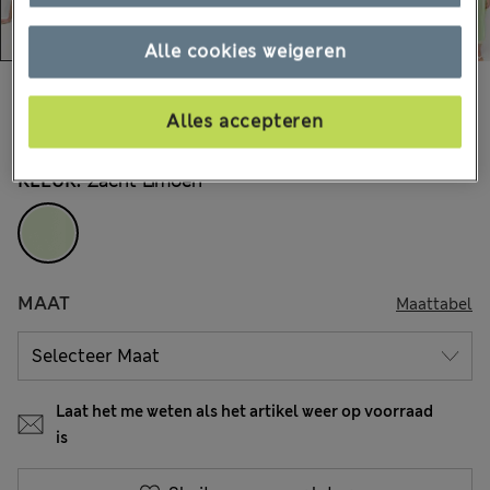
Alle cookies weigeren
€80,00
Alle prijzen zijn inclusief btw en invoerrechten
Alles accepteren
4 Beoordelingen
KLEUR:
Zacht Limoen
MAAT
Maattabel
Laat het me weten als het artikel weer op voorraad
is