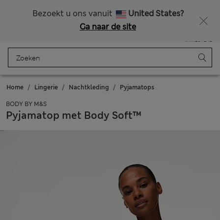
Alle belastingen betaald
Zin in 15% korting? Dat en meer exclusieve beloningen krijgt u wanneer u zich aanmeldt voor Sparks
Bezoekt u ons vanuit
United States?
Ga naar de site
Menu
Aanmelden
Opgeslagen
Winkelmand
Home
Lingerie
Nachtkleding
Pyjamatops
BODY BY M&S
Pyjamatop met Body Soft™