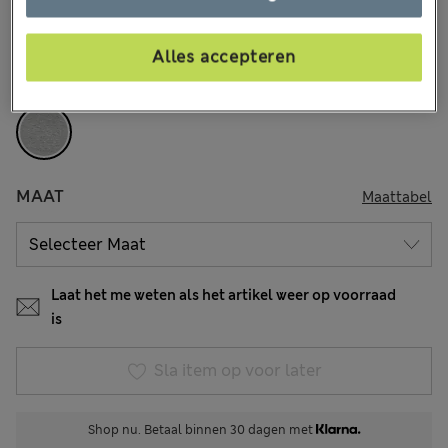
99 Beoordelingen
Alles accepteren
KLEUR:
Grijs
Uitverkocht
MAAT
Maattabel
Laat het me weten als het artikel weer op voorraad
is
Sla item op voor later
Shop nu. Betaal binnen 30 dagen met