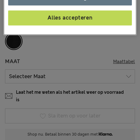
6 Beoordelingen
Alles accepteren
KLEUR:
Zwart
Uitverkocht
MAAT
Maattabel
Laat het me weten als het artikel weer op voorraad
is
Sla item op voor later
Shop nu. Betaal binnen 30 dagen met