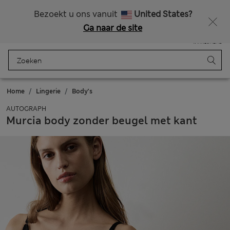
Alle belastingen betaald
Zin in 15% korting? Dat en meer exclusieve beloningen krijgt u wanneer u zich aanmeldt voor Sparks
Bezoekt u ons vanuit
United States?
Ga naar de site
Menu
Aanmelden
Opgeslagen
Winkelmand
Home
Lingerie
Body's
AUTOGRAPH
Murcia body zonder beugel met kant