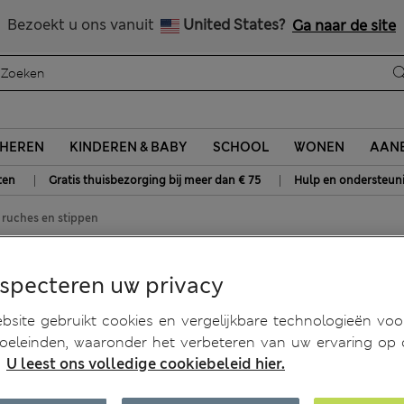
Alle belastingen betaald
Bezoekt u ons vanuit
United States?
Ga naar de site
HEREN
KINDEREN & BABY
SCHOOL
WONEN
AANB
|
|
ten
Gratis thuisbezorging bij meer dan € 75
Hulp en ondersteun
 ruches en stippen
es en stippen
especteren uw privacy
site gebruikt cookies en vergelijkbare technologieën voo
doeleinden, waaronder het verbeteren van uw ervaring op
.
U leest ons volledige cookiebeleid hier.