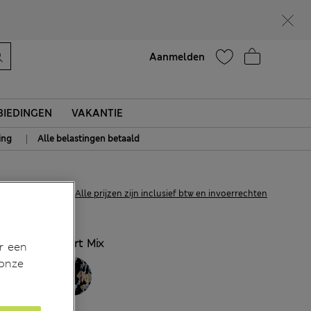
Zin in 15% korting? Dat en meer exclusieve beloningen krijgt u wanneer u zich aanmeldt voor Sparks
Help
Aanmelden
IEDINGEN
VAKANTIE
|
ing
Alle belastingen betaald
€180,00
Alle prijzen zijn inclusief btw en invoerrechten
KLEUR:
Zwart Mix
r een
 onze