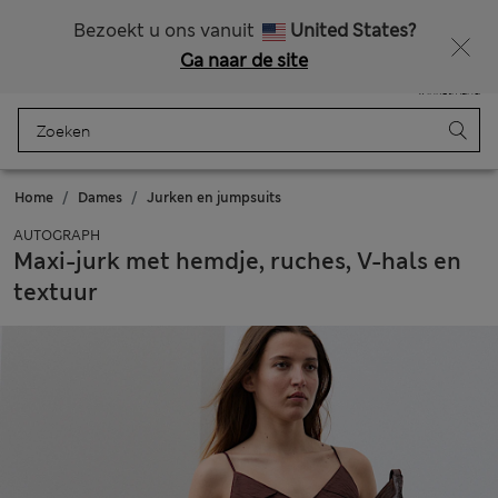
Alle belastingen betaald
Zin in 15% korting? Dat en meer exclusieve beloningen krijgt u wanneer u zich aanmeldt voor Sparks
Bezoekt u ons vanuit
United States?
Ga naar de site
Menu
Aanmelden
Opgeslagen
Winkelmand
Home
Dames
Jurken en jumpsuits
AUTOGRAPH
Maxi-jurk met hemdje, ruches, V-hals en
textuur