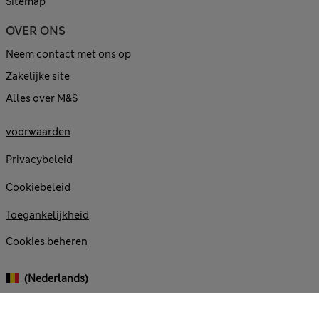
Sitemap
OVER ONS
Neem contact met ons op
Zakelijke site
Alles over M&S
voorwaarden
Privacybeleid
Cookiebeleid
Toegankelijkheid
Cookies beheren
(Nederlands)