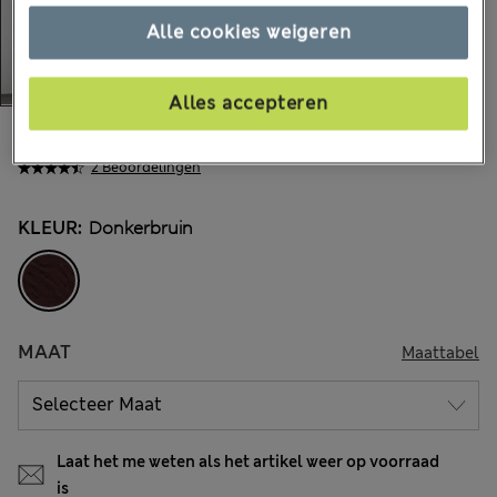
Alle cookies weigeren
Alles accepteren
€180,00
Alle prijzen zijn inclusief btw en invoerrechten
2 Beoordelingen
KLEUR:
Donkerbruin
MAAT
Maattabel
Laat het me weten als het artikel weer op voorraad
is