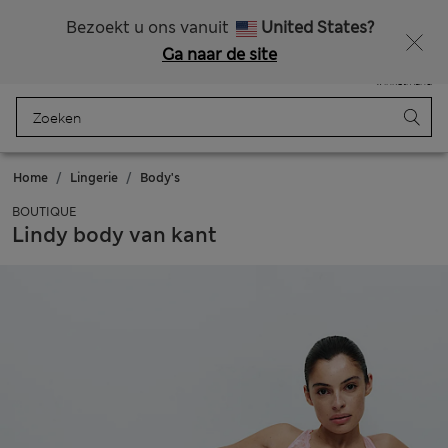
Alle belastingen betaald
Zin in 15% korting? Dat en meer exclusieve beloningen krijgt u wanneer u zich aanmeldt voor Sparks
Bezoekt u ons vanuit
United States?
Ga naar de site
Menu
Aanmelden
Opgeslagen
Winkelmand
Home
Lingerie
Body's
BOUTIQUE
Lindy body van kant