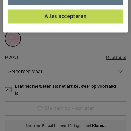
4 Beoordelingen
Alles accepteren
KLEUR:
Pink Sorbet
Uitverkocht
MAAT
Maattabel
Laat het me weten als het artikel weer op voorraad
is
Sla item op voor later
Shop nu. Betaal binnen 30 dagen met