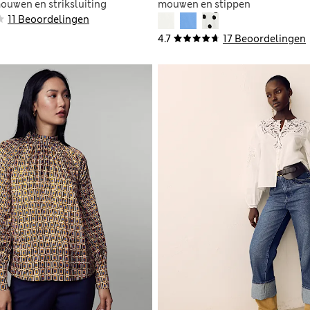
ouwen en striksluiting
mouwen en stippen
kant
11 Beoordelingen
4.7
17 Beoordelingen