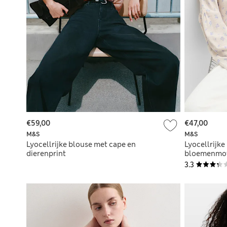
€59,00
€47,00
M&S
M&S
Lyocellrijke blouse met cape en
Lyocellrijke
dierenprint
bloemenmot
3.3