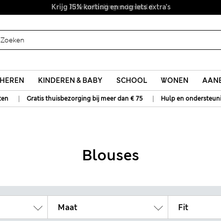
Alle belastingen betaald
HEREN
KINDEREN & BABY
SCHOOL
WONEN
AANB
|
|
ten
Gratis thuisbezorging bij meer dan € 75
Hulp en ondersteun
Blouses
Maat
Fit