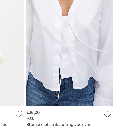
€36,00
M&S
rede
Blouse met striksluiting voor van