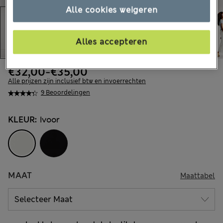
Alle cookies weigeren
Alles accepteren
€32,00
-
€35,00
Alle prijzen zijn inclusief btw en invoerrechten
9 Beoordelingen
KLEUR:
Ivoor
MAAT
Maattabel