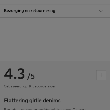
Bezorging en retournering
4.3
/5
Gebaseerd op 9 beoordelingen
Flattering girlie denims
Bought for my granddaughter now 7 years