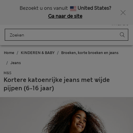
Alle belastingen betaald
Zin in 15% korting? Dat en meer exclusieve beloningen krijgt u wanneer u zich aanmeldt voor Sparks
Bezoekt u ons vanuit
United States?
Ga naar de site
Menu
Aanmelden
Opgeslagen
Winkelmand
Home
KINDEREN & BABY
Broeken, korte broeken en jeans
Jeans
M&S
Kortere katoenrijke jeans met wijde
pijpen (6-16 jaar)