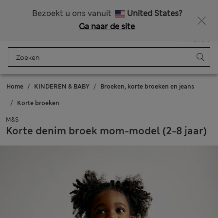
Alle belastingen betaald
Zin in 15% korting? Dat en meer exclusieve beloningen krijgt u wanneer u zich aanmeldt voor Sparks
Bezoekt u ons vanuit
United States?
Ga naar de site
Menu
Aanmelden
Opgeslagen
Winkelmand
Home
KINDEREN & BABY
Broeken, korte broeken en jeans
Korte broeken
M&S
Korte denim broek mom-model (2-8 jaar)