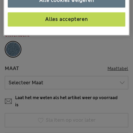
Alle cookies weigeren
€24,00
Alle prijzen zijn inclusief btw en invoerrechten
1 Beoordelingen
Alles accepteren
KLEUR:
Denim
Uitverkocht
MAAT
Maattabel
Laat het me weten als het artikel weer op voorraad
is
Sla item op voor later