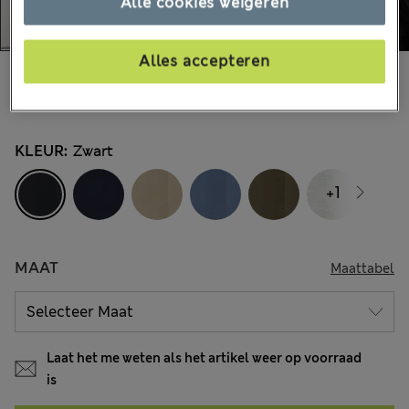
Alle cookies weigeren
Alles accepteren
€59,00
Alle prijzen zijn inclusief btw en invoerrechten
63 Beoordelingen
KLEUR:
Zwart
+1
MAAT
Maattabel
Laat het me weten als het artikel weer op voorraad
is