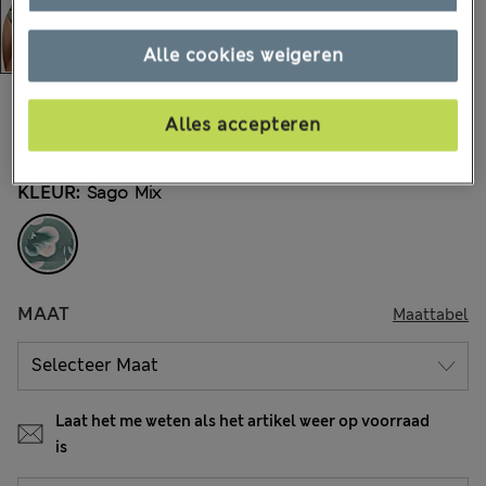
Alle cookies weigeren
€24,00
Alle prijzen zijn inclusief btw en invoerrechten
Alles accepteren
2 Beoordelingen
KLEUR:
Sago Mix
MAAT
Maattabel
Laat het me weten als het artikel weer op voorraad
is