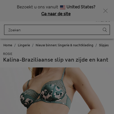
Alle belastingen betaald
Zin in 15% korting? Dat en meer exclusieve beloningen krijgt u wanneer u zich aanmeldt voor Sparks
Bezoekt u ons vanuit
United States?
Ga naar de site
Menu
Aanmelden
Opgeslagen
Winkelmand
Home
Lingerie
Nieuw binnen: lingerie & nachtkleding
Slipjes
ROSIE
Kalina-Braziliaanse slip van zijde en kant