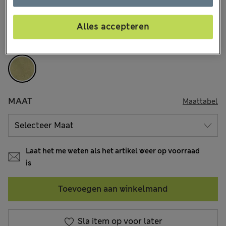
€13,00
Alle prijzen zijn inclusief btw en invoerrechten
13 Beoordelingen
Alles accepteren
KLEUR:
Groen
MAAT
Maattabel
Laat het me weten als het artikel weer op voorraad
is
Toevoegen aan winkelmand
Sla item op voor later