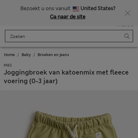
Alle belastingen betaald
Bezoekt u ons vanuit
United States?
Ga naar de site
Menu
Aanmelden
Opgeslagen
Winkelmand
Home
Baby
Broeken en jeans
M&S
Joggingbroek van katoenmix met fleece
voering (0-3 jaar)