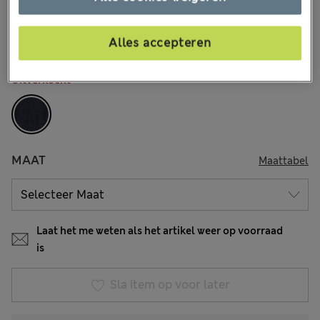
€73,00
Alle prijzen zijn inclusief btw en invoerrechten
3 Beoordelingen
Alles accepteren
KLEUR:
Indigo
Uitverkocht
MAAT
Maattabel
Laat het me weten als het artikel weer op voorraad
is
Sla item op voor later