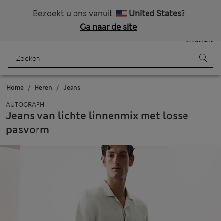
Alle belastingen betaald
Zin in 15% korting? Dat en meer exclusieve beloningen krijgt u wanneer u zich aanmeldt voor Sparks
Bezoekt u ons vanuit
United States?
Ga naar de site
Menu
Aanmelden
Opgeslagen
Winkelmand
Home
Heren
Jeans
AUTOGRAPH
Jeans van lichte linnenmix met losse
pasvorm