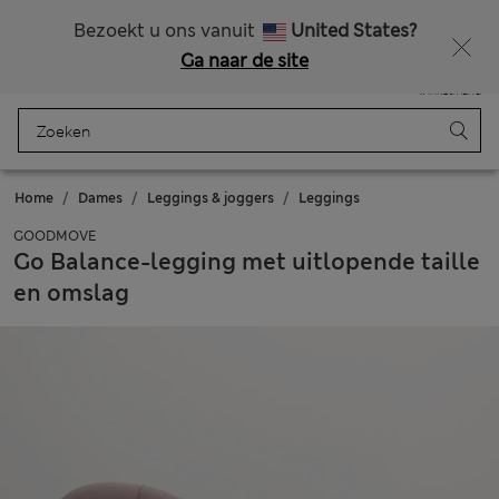
Alle belastingen betaald
Zin in 15% korting? Dat en meer exclusieve beloningen krijgt u wanneer u zich aanmeldt voor Sparks
Bezoekt u ons vanuit
United States?
Ga naar de site
Menu
Aanmelden
Opgeslagen
Winkelmand
Home
Dames
Leggings & joggers
Leggings
GOODMOVE
Go Balance-legging met uitlopende taille
en omslag