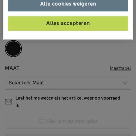
€30,00
Alle prijzen zijn inclusief btw en invoerrechten
Alle cookies weigeren
297 Beoordelingen
Alles accepteren
KLEUR:
Zwart
Uitverkocht
MAAT
Maattabel
Laat het me weten als het artikel weer op voorraad
is
Sla item op voor later