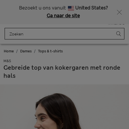
Alle belastingen betaald
Bezoekt u ons vanuit
United States?
Ga naar de site
Menu
Aanmelden
Opgeslagen
Winkelmand
Home
Dames
Tops & t-shirts
M&S
Gebreide top van kokergaren met ronde
hals