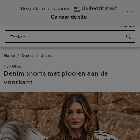
Alle belastingen betaald
Krijg 15% korting en nog iets extra’s - ALLEEN VANDAAG NOG
Bezoekt u ons vanuit
United States?
Ga naar de site
Menu
Aanmelden
Opgeslagen
Winkelmand
Home
Dames
Jeans
PER UNA
Denim shorts met plooien aan de
voorkant