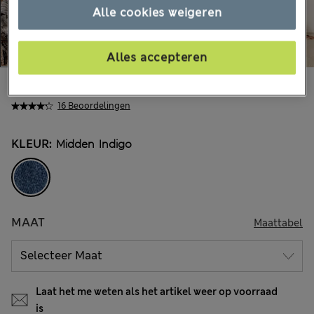
Alle cookies weigeren
Alles accepteren
€45,00
Alle prijzen zijn inclusief btw en invoerrechten
16 Beoordelingen
KLEUR:
Midden Indigo
MAAT
Maattabel
Laat het me weten als het artikel weer op voorraad
is