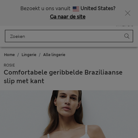
Alle belastingen betaald
Bezoekt u ons vanuit
United States?
Ga naar de site
Menu
Aanmelden
Opgeslagen
Winkelmand
Home
Lingerie
Alle lingerie
ROSIE
Comfortabele geribbelde Braziliaanse
slip met kant