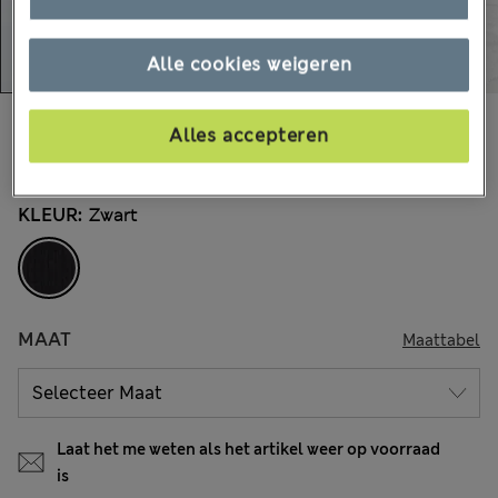
Alle cookies weigeren
€16,00
Alle prijzen zijn inclusief btw en invoerrechten
Alles accepteren
30 Beoordelingen
KLEUR:
Zwart
MAAT
Maattabel
Laat het me weten als het artikel weer op voorraad
is