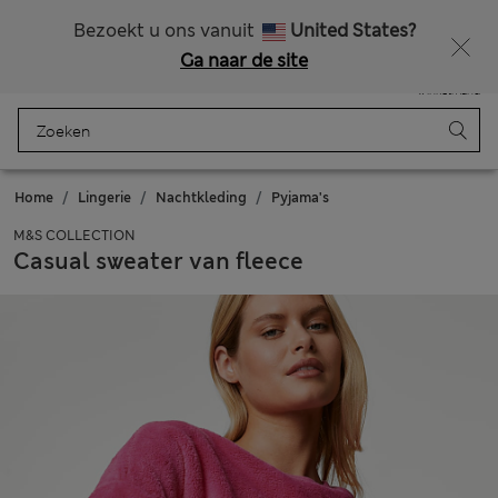
Alle belastingen betaald
Zin in 15% korting? Dat en meer exclusieve beloningen krijgt u wanneer u zich aanmeldt voor Sparks
Bezoekt u ons vanuit
United States?
Ga naar de site
Menu
Aanmelden
Opgeslagen
Winkelmand
Home
Lingerie
Nachtkleding
Pyjama's
M&S COLLECTION
Casual sweater van fleece