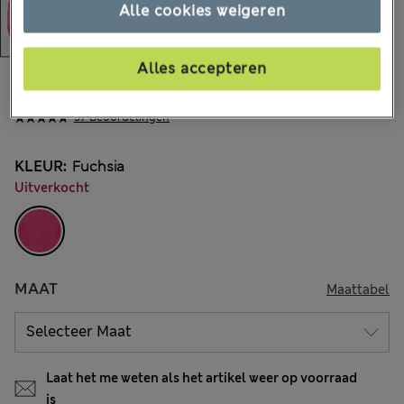
Alle cookies weigeren
Alles accepteren
€32,00
Alle prijzen zijn inclusief btw en invoerrechten
57 Beoordelingen
KLEUR:
Fuchsia
Uitverkocht
MAAT
Maattabel
Laat het me weten als het artikel weer op voorraad
is